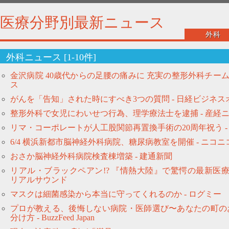
医療分野別最新ニュース
外科
外科ニュース [1-10件]
金沢病院 40歳代からの足腰の痛みに 充実の整形外科チーム
ス
がんを「告知」された時にすべき3つの質問 - 日経ビジネス
整形外科で女児にわいせつ行為、理学療法士を逮捕 - 産経ニ
リマ・コーポレートが人工股関節再置換手術の20周年祝う -
6/4 横浜新都市脳神経外科病院、糖尿病教室を開催 - ニコ
おさか脳神経外科病院検査棟増築 - 建通新聞
リアル・ブラックペアン!? 『情熱大陸』で驚愕の最新医療
リアルサウンド
マスクは細菌感染から本当に守ってくれるのか - ログミー
プロが教える、後悔しない病院・医師選び〜あなたの町の
分け方 - BuzzFeed Japan