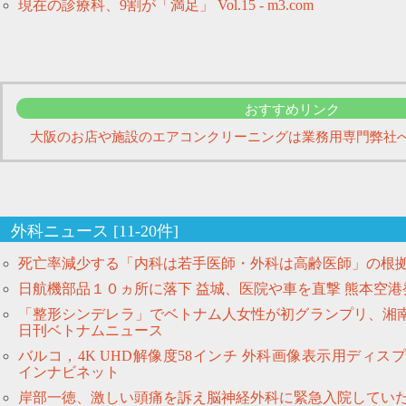
現在の診療科、9割が「満足」 Vol.15 - m3.com
おすすめリンク
大阪のお店や施設のエアコンクリーニングは業務用専門弊
外科ニュース [11-20件]
死亡率減少する「内科は若手医師・外科は高齢医師」の根拠 
日航機部品１０ヵ所に落下 益城、医院や車を直撃 熊本空港発
「整形シンデレラ」でベトナム人女性が初グランプリ、湘南
日刊ベトナムニュース
バルコ，4K UHD解像度58インチ 外科画像表示用ディスプレイ
インナビネット
岸部一徳、激しい頭痛を訴え脳神経外科に緊急入院していた 